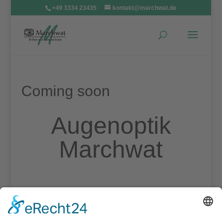
+49 3334 23435
kontakt@marchwat.de
Coming soon
Augenoptik
Marchwat